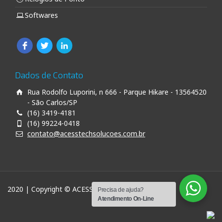
Softwares
Dados de Contato
Rua Rodolfo Luporini, n 666 - Parque Hikare - 13564520
- São Carlos/SP
(16) 3419-4181
(16) 99224-0418
contato@acesstechsolucoes.com.br
2020 | Copyright © ACESS TECH SOLUÇÕES
Precisa de ajuda?
Atendimento On-Line