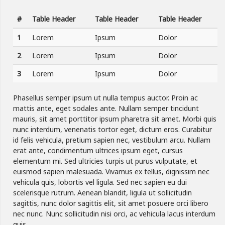
#
Table Header
Table Header
Table Header
1
Lorem
Ipsum
Dolor
2
Lorem
Ipsum
Dolor
3
Lorem
Ipsum
Dolor
Phasellus semper ipsum ut nulla tempus auctor. Proin ac
mattis ante, eget sodales ante. Nullam semper tincidunt
mauris, sit amet porttitor ipsum pharetra sit amet. Morbi quis
nunc interdum, venenatis tortor eget, dictum eros. Curabitur
id felis vehicula, pretium sapien nec, vestibulum arcu. Nullam
erat ante, condimentum ultrices ipsum eget, cursus
elementum mi. Sed ultricies turpis ut purus vulputate, et
euismod sapien malesuada. Vivamus ex tellus, dignissim nec
vehicula quis, lobortis vel ligula. Sed nec sapien eu dui
scelerisque rutrum. Aenean blandit, ligula ut sollicitudin
sagittis, nunc dolor sagittis elit, sit amet posuere orci libero
nec nunc. Nunc sollicitudin nisi orci, ac vehicula lacus interdum
quis.