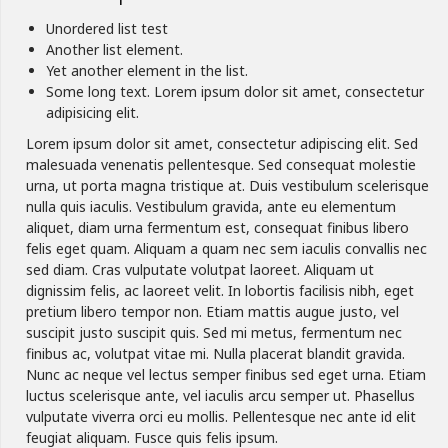
Unordered list test
Another list element.
Yet another element in the list.
Some long text. Lorem ipsum dolor sit amet, consectetur
adipisicing elit.
Lorem ipsum dolor sit amet, consectetur adipiscing elit. Sed
malesuada venenatis pellentesque. Sed consequat molestie
urna, ut porta magna tristique at. Duis vestibulum scelerisque
nulla quis iaculis. Vestibulum gravida, ante eu elementum
aliquet, diam urna fermentum est, consequat finibus libero
felis eget quam. Aliquam a quam nec sem iaculis convallis nec
sed diam. Cras vulputate volutpat laoreet. Aliquam ut
dignissim felis, ac laoreet velit. In lobortis facilisis nibh, eget
pretium libero tempor non. Etiam mattis augue justo, vel
suscipit justo suscipit quis. Sed mi metus, fermentum nec
finibus ac, volutpat vitae mi. Nulla placerat blandit gravida.
Nunc ac neque vel lectus semper finibus sed eget urna. Etiam
luctus scelerisque ante, vel iaculis arcu semper ut. Phasellus
vulputate viverra orci eu mollis. Pellentesque nec ante id elit
feugiat aliquam. Fusce quis felis ipsum.