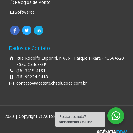
Relógios de Ponto
Softwares
Dados de Contato
Rua Rodolfo Luporini, n 666 - Parque Hikare - 13564520
- São Carlos/SP
(16) 3419-4181
(16) 99224-0418
contato@acesstechsolucoes.com.br
2020 | Copyright © ACESS TECH SOLUÇÕES
Precisa de ajuda?
Atendimento On-Line