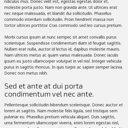
ridiculus mus. Donec velit est, egestas egestas dolor et,
molestie porta justo. Nam non gravida ante. Ut ultricies erat
nec neque malesuada, et blandit dui sollicitudin. Phasellus
commodo interdum sollicitudin. Proin hendrerit massa non
tortor ultrices porttitor. Cras commodo sed leo cursus pretium.
Morbi cursus ipsum at nunc semper, sit amet convallis purus
scelerisque. Suspendisse condimentum diam id feugiat sagittis.
Nullam erat nulla, auctor id lectus id, dapibus molestie mauris.
Nam ultrices metus ac quam varius malesuada. Donec iaculis
ipsum eu justo ullamcorper volutpat in vel nisl. Integer vehicula
purus in sagittis rhoncus. In quis turpis ac sapien semper lacinia.
Donec non metus nibh.
Sed et ante at dui porta
condimentum vel nec ante.
Pellentesque sollicitudin bibendum scelerisque. Donec auctor et
lorem at sagittis. Nam molestie felis ligula, sed tristique sem
pulvinar eu. Phasellus pretium vehicula aliquet. Duis sagittis,
urna fermentum ullamcorper viverra, enim lorem egestas nisl,