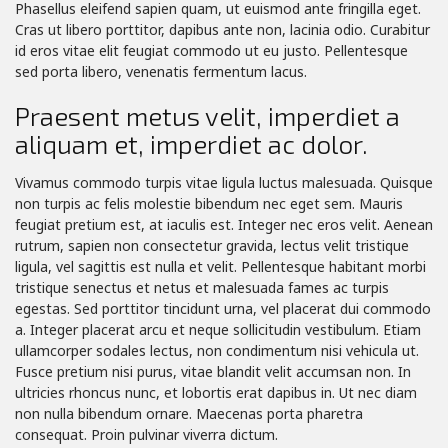
Phasellus eleifend sapien quam, ut euismod ante fringilla eget.
Cras ut libero porttitor, dapibus ante non, lacinia odio. Curabitur
id eros vitae elit feugiat commodo ut eu justo. Pellentesque
sed porta libero, venenatis fermentum lacus.
Praesent metus velit, imperdiet a
aliquam et, imperdiet ac dolor.
Vivamus commodo turpis vitae ligula luctus malesuada. Quisque
non turpis ac felis molestie bibendum nec eget sem. Mauris
feugiat pretium est, at iaculis est. Integer nec eros velit. Aenean
rutrum, sapien non consectetur gravida, lectus velit tristique
ligula, vel sagittis est nulla et velit. Pellentesque habitant morbi
tristique senectus et netus et malesuada fames ac turpis
egestas. Sed porttitor tincidunt urna, vel placerat dui commodo
a. Integer placerat arcu et neque sollicitudin vestibulum. Etiam
ullamcorper sodales lectus, non condimentum nisi vehicula ut.
Fusce pretium nisi purus, vitae blandit velit accumsan non. In
ultricies rhoncus nunc, et lobortis erat dapibus in. Ut nec diam
non nulla bibendum ornare. Maecenas porta pharetra
consequat. Proin pulvinar viverra dictum.