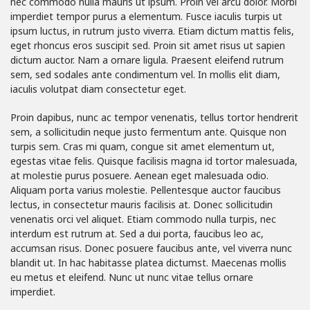
nec commodo nulla mauris ut ipsum. Proin vel arcu dolor. Morbi
imperdiet tempor purus a elementum. Fusce iaculis turpis ut
ipsum luctus, in rutrum justo viverra. Etiam dictum mattis felis,
eget rhoncus eros suscipit sed. Proin sit amet risus ut sapien
dictum auctor. Nam a ornare ligula. Praesent eleifend rutrum
sem, sed sodales ante condimentum vel. In mollis elit diam,
iaculis volutpat diam consectetur eget.
Proin dapibus, nunc ac tempor venenatis, tellus tortor hendrerit
sem, a sollicitudin neque justo fermentum ante. Quisque non
turpis sem. Cras mi quam, congue sit amet elementum ut,
egestas vitae felis. Quisque facilisis magna id tortor malesuada,
at molestie purus posuere. Aenean eget malesuada odio.
Aliquam porta varius molestie. Pellentesque auctor faucibus
lectus, in consectetur mauris facilisis at. Donec sollicitudin
venenatis orci vel aliquet. Etiam commodo nulla turpis, nec
interdum est rutrum at. Sed a dui porta, faucibus leo ac,
accumsan risus. Donec posuere faucibus ante, vel viverra nunc
blandit ut. In hac habitasse platea dictumst. Maecenas mollis
eu metus et eleifend. Nunc ut nunc vitae tellus ornare
imperdiet.