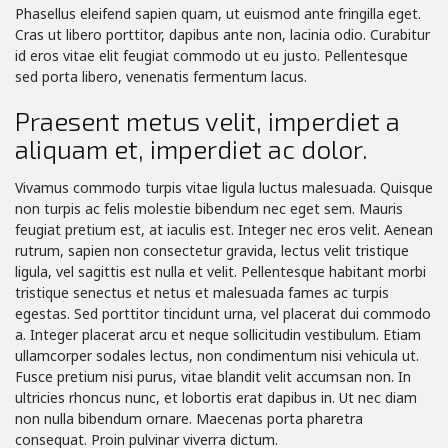
Phasellus eleifend sapien quam, ut euismod ante fringilla eget.
Cras ut libero porttitor, dapibus ante non, lacinia odio. Curabitur
id eros vitae elit feugiat commodo ut eu justo. Pellentesque
sed porta libero, venenatis fermentum lacus.
Praesent metus velit, imperdiet a
aliquam et, imperdiet ac dolor.
Vivamus commodo turpis vitae ligula luctus malesuada. Quisque
non turpis ac felis molestie bibendum nec eget sem. Mauris
feugiat pretium est, at iaculis est. Integer nec eros velit. Aenean
rutrum, sapien non consectetur gravida, lectus velit tristique
ligula, vel sagittis est nulla et velit. Pellentesque habitant morbi
tristique senectus et netus et malesuada fames ac turpis
egestas. Sed porttitor tincidunt urna, vel placerat dui commodo
a. Integer placerat arcu et neque sollicitudin vestibulum. Etiam
ullamcorper sodales lectus, non condimentum nisi vehicula ut.
Fusce pretium nisi purus, vitae blandit velit accumsan non. In
ultricies rhoncus nunc, et lobortis erat dapibus in. Ut nec diam
non nulla bibendum ornare. Maecenas porta pharetra
consequat. Proin pulvinar viverra dictum.