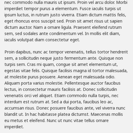
nec commodo nulla mauris ut ipsum. Proin vel arcu dolor. Morbi
imperdiet tempor purus a elementum. Fusce iaculis turpis ut
ipsum luctus, in rutrum justo viverra. Etiam dictum mattis felis,
eget rhoncus eros suscipit sed. Proin sit amet risus ut sapien
dictum auctor. Nam a ornare ligula. Praesent eleifend rutrum
sem, sed sodales ante condimentum vel. In mollis elit diam,
iaculis volutpat diam consectetur eget.
Proin dapibus, nunc ac tempor venenatis, tellus tortor hendrerit
sem, a sollicitudin neque justo fermentum ante. Quisque non
turpis sem. Cras mi quam, congue sit amet elementum ut,
egestas vitae felis. Quisque facilisis magna id tortor malesuada,
at molestie purus posuere. Aenean eget malesuada odio.
Aliquam porta varius molestie. Pellentesque auctor faucibus
lectus, in consectetur mauris facilisis at. Donec sollicitudin
venenatis orci vel aliquet. Etiam commodo nulla turpis, nec
interdum est rutrum at. Sed a dui porta, faucibus leo ac,
accumsan risus. Donec posuere faucibus ante, vel viverra nunc
blandit ut. In hac habitasse platea dictumst. Maecenas mollis
eu metus et eleifend. Nunc ut nunc vitae tellus ornare
imperdiet.