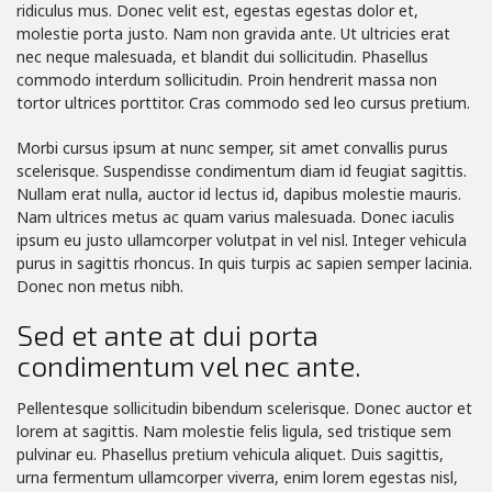
ridiculus mus. Donec velit est, egestas egestas dolor et,
molestie porta justo. Nam non gravida ante. Ut ultricies erat
nec neque malesuada, et blandit dui sollicitudin. Phasellus
commodo interdum sollicitudin. Proin hendrerit massa non
tortor ultrices porttitor. Cras commodo sed leo cursus pretium.
Morbi cursus ipsum at nunc semper, sit amet convallis purus
scelerisque. Suspendisse condimentum diam id feugiat sagittis.
Nullam erat nulla, auctor id lectus id, dapibus molestie mauris.
Nam ultrices metus ac quam varius malesuada. Donec iaculis
ipsum eu justo ullamcorper volutpat in vel nisl. Integer vehicula
purus in sagittis rhoncus. In quis turpis ac sapien semper lacinia.
Donec non metus nibh.
Sed et ante at dui porta
condimentum vel nec ante.
Pellentesque sollicitudin bibendum scelerisque. Donec auctor et
lorem at sagittis. Nam molestie felis ligula, sed tristique sem
pulvinar eu. Phasellus pretium vehicula aliquet. Duis sagittis,
urna fermentum ullamcorper viverra, enim lorem egestas nisl,