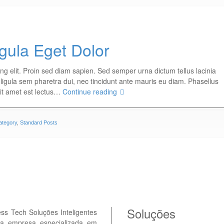
ula Eget Dolor
ng elit. Proin sed diam sapien. Sed semper urna dictum tellus lacinia
, ligula sem pharetra dui, nec tincidunt ante mauris eu diam. Phasellus
sit amet est lectus…
Continue reading
ategory
,
Standard Posts
Soluções
ss Tech Soluções Inteligentes
a empresa especializada em