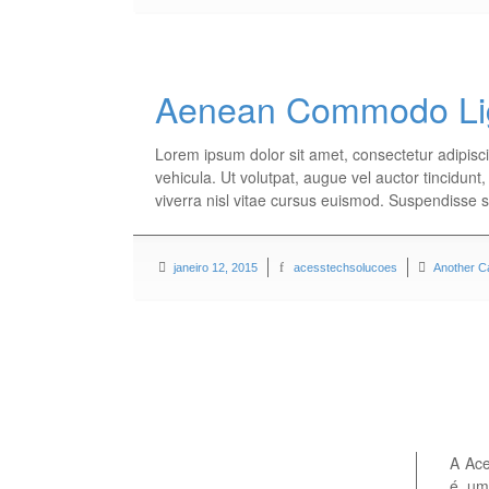
Aenean Commodo Lig
Lorem ipsum dolor sit amet, consectetur adipisci
vehicula. Ut volutpat, augue vel auctor tincidunt
viverra nisl vitae cursus euismod. Suspendisse 
janeiro 12, 2015
acesstechsolucoes
Another C
A Ace
é um