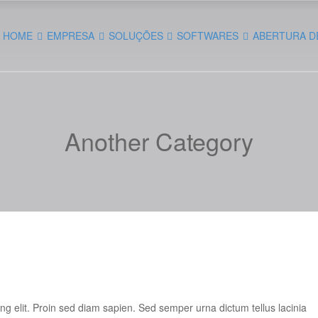
HOME
EMPRESA
SOLUÇÕES
SOFTWARES
ABERTURA D
Another Category
ng elit. Proin sed diam sapien. Sed semper urna dictum tellus lacinia